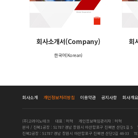
회사소개서(Company)
회
한국어(Korean)
회사소개
개인정보처리방침
이용약관
공지사항
회사개
(주)고려이노테크
대표 : 허혁
개인정보책임관리자 : 허혁
본사 / 진북1공장 : 51787 경남 창원시 마산합포구 진북면 산단1길 5
진북2공장 : 51787 경남 창원시 마산합포구 진북면 산단2길 46-33
TE