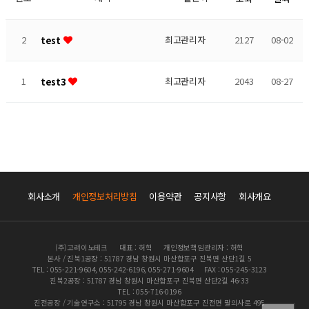
2
최고관리자
2127
08-02
test
1
최고관리자
2043
08-27
test3
회사소개
개인정보처리방침
이용약관
공지사항
회사개요
(주)고려이노테크
대표 : 허혁
개인정보책임관리자 : 허혁
본사 / 진북1공장 : 51787 경남 창원시 마산합포구 진북면 산단1길 5
TEL : 055-221-9604, 055-242-6196, 055-271-9604
FAX : 055-245-3123
진북2공장 : 51787 경남 창원시 마산합포구 진북면 산단2길 46-33
TEL : 055-716-0196
진전공장 / 기술연구소 : 51795 경남 창원시 마산합포구 진전면 팔의사로 495