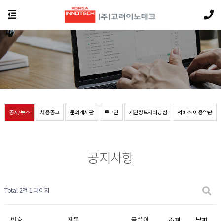
공지/뉴스
채용공고
문의게시판
로그인
개인정보처리방침
서비스 이용약관
공지사항
Total 2건
1 페이지
번호
제목
글쓴이
조회
날짜