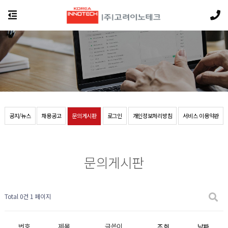
공지/뉴스
채용공고
문의게시판
로그인
개인정보처리방침
서비스 이용약관
문의게시판
Total 0건
1 페이지
번호
제목
글쓴이
조회
날짜