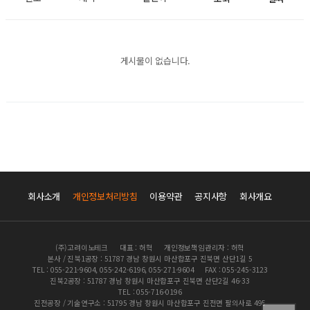
게시물이 없습니다.
회사소개
개인정보처리방침
이용약관
공지사항
회사개요
(주)고려이노테크
대표 : 허혁
개인정보책임관리자 : 허혁
본사 / 진북1공장 : 51787 경남 창원시 마산합포구 진북면 산단1길 5
TEL : 055-221-9604, 055-242-6196, 055-271-9604
FAX : 055-245-3123
진북2공장 : 51787 경남 창원시 마산합포구 진북면 산단2길 46-33
TEL : 055-716-0196
진전공장 / 기술연구소 : 51795 경남 창원시 마산합포구 진전면 팔의사로 495