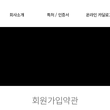
회사소개
특허 / 인증서
온라인 카달로
CEO 인사말
특허 / 인증서
온라인 카달로
회사개요
회사연혁
오시는길
회원가입약관