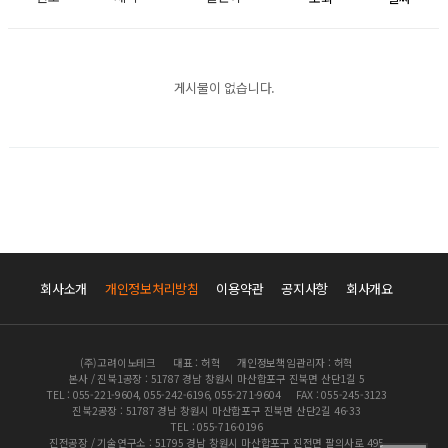
게시물이 없습니다.
회사소개
개인정보처리방침
이용약관
공지사항
회사개요
(주)고려이노테크
대표 : 허혁
개인정보책임관리자 : 허혁
본사 / 진북1공장 : 51787 경남 창원시 마산합포구 진북면 산단1길 5
TEL : 055-221-9604, 055-242-6196, 055-271-9604
FAX : 055-245-3123
진북2공장 : 51787 경남 창원시 마산합포구 진북면 산단2길 46-33
TEL : 055-716-0196
진전공장 / 기술연구소 : 51795 경남 창원시 마산합포구 진전면 팔의사로 495