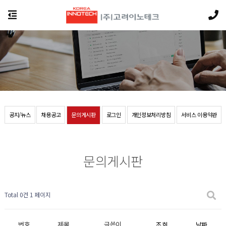
공지/뉴스
채용공고
문의게시판
로그인
개인정보처리방침
서비스 이용약관
문의게시판
Total 0건
1 페이지
번호
제목
글쓴이
조회
날짜