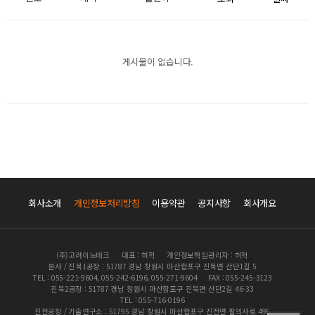
게시물이 없습니다.
회사소개
개인정보처리방침
이용약관
공지사항
회사개요
(주)고려이노테크
대표 : 허혁
개인정보책임관리자 : 허혁
본사 / 진북1공장 : 51787 경남 창원시 마산합포구 진북면 산단1길 5
TEL : 055-221-9604, 055-242-6196, 055-271-9604
FAX : 055-245-3123
진북2공장 : 51787 경남 창원시 마산합포구 진북면 산단2길 46-33
TEL : 055-716-0196
진전공장 / 기술연구소 : 51795 경남 창원시 마산합포구 진전면 팔의사로 495