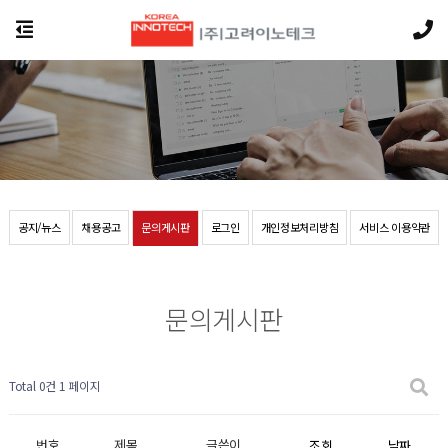
공지/뉴스
채용공고
문의게시판
로그인
개인정보처리방침
서비스 이용약관
문의게시판
Total 0건
1 페이지
번호
제목
글쓴이
조회
날짜