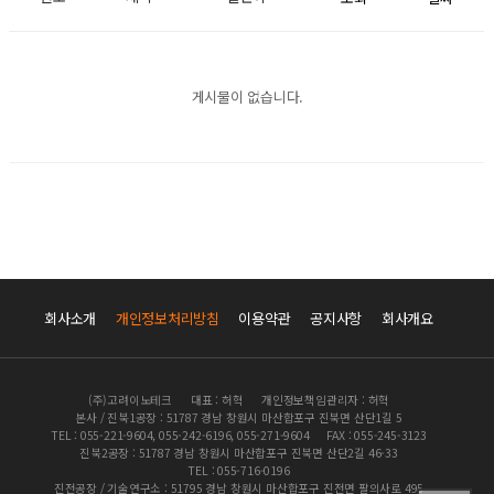
게시물이 없습니다.
회사소개
개인정보처리방침
이용약관
공지사항
회사개요
(주)고려이노테크
대표 : 허혁
개인정보책임관리자 : 허혁
본사 / 진북1공장 : 51787 경남 창원시 마산합포구 진북면 산단1길 5
TEL : 055-221-9604, 055-242-6196, 055-271-9604
FAX : 055-245-3123
진북2공장 : 51787 경남 창원시 마산합포구 진북면 산단2길 46-33
TEL : 055-716-0196
진전공장 / 기술연구소 : 51795 경남 창원시 마산합포구 진전면 팔의사로 495