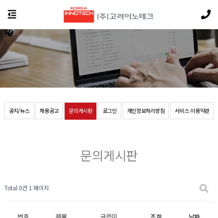
공지/뉴스
채용공고
문의게시판
로그인
개인정보처리방침
서비스 이용약관
문의게시판
Total 0건
1 페이지
번호
제목
글쓴이
조회
날짜