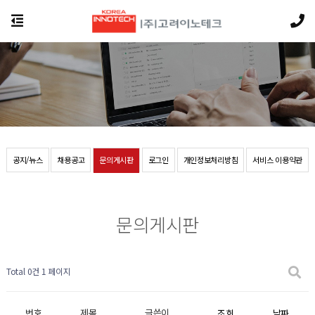
공지/뉴스
채용공고
문의게시판
로그인
개인정보처리방침
서비스 이용약관
문의게시판
Total 0건
1 페이지
번호
제목
글쓴이
조회
날짜