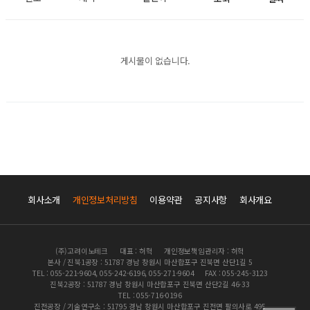
게시물이 없습니다.
회사소개
개인정보처리방침
이용약관
공지사항
회사개요
(주)고려이노테크
대표 : 허혁
개인정보책임관리자 : 허혁
본사 / 진북1공장 : 51787 경남 창원시 마산합포구 진북면 산단1길 5
TEL : 055-221-9604, 055-242-6196, 055-271-9604
FAX : 055-245-3123
진북2공장 : 51787 경남 창원시 마산합포구 진북면 산단2길 46-33
TEL : 055-716-0196
진전공장 / 기술연구소 : 51795 경남 창원시 마산합포구 진전면 팔의사로 495