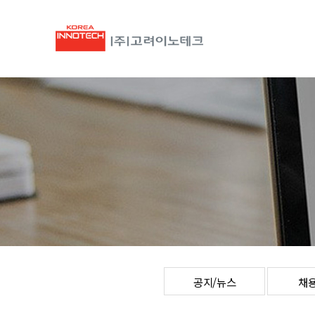
공지/뉴스
채