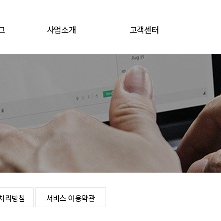
그
사업소개
고객센터
그
전지소재
공지/뉴스
전자재료
채용공고
문의게시판
로그인
개인정보처리방침
서비스 이용약관
처리방침
서비스 이용약관