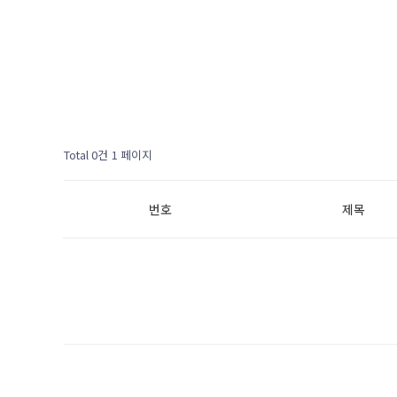
Total 0건
1 페이지
번호
제목