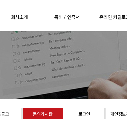
회사소개
특허 / 인증서
온라인 카달로
CEO 인사말
특허 / 인증서
온라인 카달로
회사개요
회사연혁
오시는길
용공고
문의게시판
로그인
개인정보