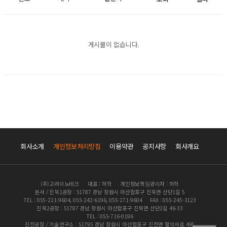
게시물이 없습니다.
회사소개
개인정보처리방침
이용약관
공지사항
회사개요
(주)고려이노테크
대표 : 허혁
개인정보책임관리자 : 허혁
본사 / 진북1공장 : 51787 경남 창원시 마산합포구 진북면 산단1길 5
TEL : 055-221-9604, 055-242-6196, 055-271-9604
FAX : 055-245-3123
진북2공장 : 51787 경남 창원시 마산합포구 진북면 산단2길 46-33
TEL : 055-716-0196
진전공장 / 기술연구소 : 51795 경남 창원시 마산합포구 진전면 팔의사로 495