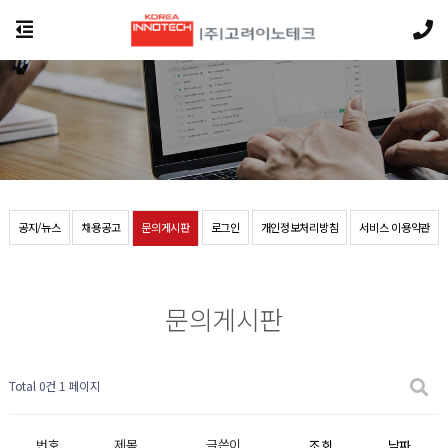
공지/뉴스
채용공고
문의게시판
로그인
개인정보처리방침
서비스 이용약관
문의게시판
Total 0건
1 페이지
번호
제목
글쓴이
조회
날짜