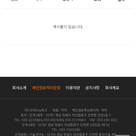
게시물이 없습니다.
회사소개
개인정보처리방침
이용약관
공지사항
회사개요
(주)고려이노테크
대표 : 허혁
개인정보책임관리자 : 허혁
본사 / 진북1공장 : 51787 경남 창원시 마산합포구 진북면 산단1길 5
TEL : 055-221-9604, 055-242-6196, 055-271-9604
FAX : 055-245-3123
진북2공장 : 51787 경남 창원시 마산합포구 진북면 산단2길 46-33
TEL : 055-716-0196
진전공장 / 기술연구소 : 51795 경남 창원시 마산합포구 진전면 팔의사로 495