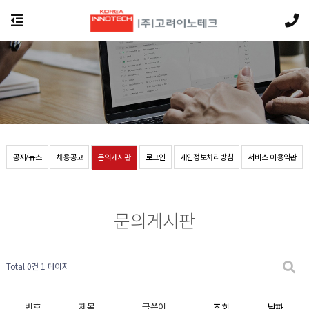
공지/뉴스
채용공고
문의게시판
로그인
개인정보처리방침
서비스 이용약관
문의게시판
Total 0건
1 페이지
번호
제목
글쓴이
조회
날짜