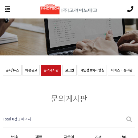
공지/뉴스
채용공고
문의게시판
로그인
개인정보처리방침
서비스 이용약관
문의게시판
Total 0건
1 페이지
번호
제목
글쓴이
조회
날짜