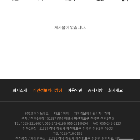
게시물이 없습니다.
회사소개
개인정보처리방침
이용약관
공지사항
회사개요
(주)고려이노테크
대표 : 허혁
개인정보책임관리자 : 허혁
본사 / 진북1공장 : 51787 경남 창원시 마산합포구 진북면 산단1길 5
TEL : 055-221-9604, 055-242-6196, 055-271-9604
FAX : 055-245-3123
진북2공장 : 51787 경남 창원시 마산합포구 진북면 산단2길 46-33
TEL : 055-716-0196
진전공장 / 기술연구소 : 51795 경남 창원시 마산합포구 진전면 팔의사로 495