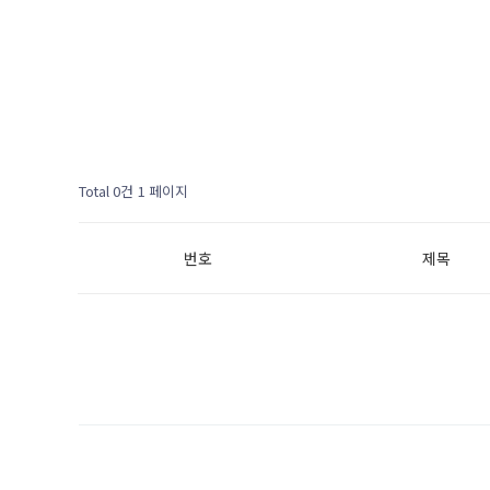
Total 0건
1 페이지
번호
제목