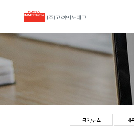
공지/뉴스
채