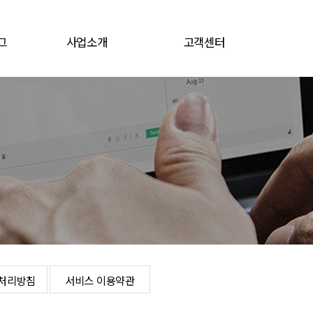
그
사업소개
고객센터
그
전지소재
공지/뉴스
전자재료
채용공고
문의게시판
로그인
개인정보처리방침
서비스 이용약관
처리방침
서비스 이용약관