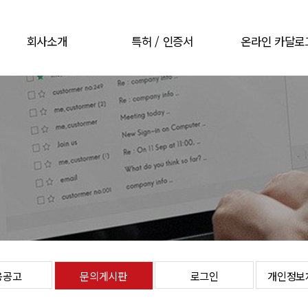
회사소개
특허 / 인증서
온라인 카달로
CEO 인사말
특허 / 인증서
온라인 카달로
회사개요
회사연혁
오시는길
용공고
문의게시판
로그인
개인정보