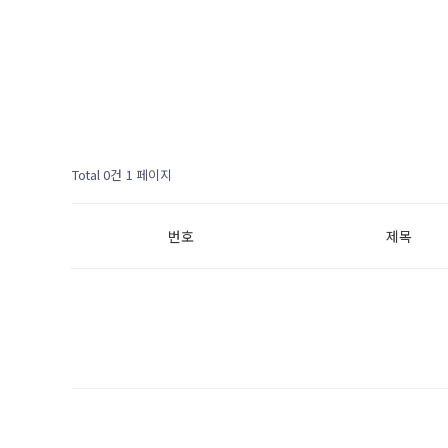
Total 0건
1 페이지
번호
제목