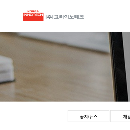
공지/뉴스
채