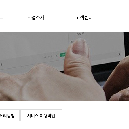
그
사업소개
고객센터
그
전지소재
공지/뉴스
전자재료
채용공고
문의게시판
로그인
개인정보처리방침
서비스 이용약관
처리방침
서비스 이용약관