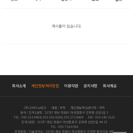
게시물이 없습니다.
회사소개
개인정보처리방침
이용약관
공지사항
회사개요
(주)고려이노테크
대표 : 허혁
개인정보책임관리자 : 허혁
본사 / 진북1공장 : 51787 경남 창원시 마산합포구 진북면 산단1길 5
TEL : 055-221-9604, 055-242-6196, 055-271-9604
FAX : 055-245-3123
진북2공장 : 51787 경남 창원시 마산합포구 진북면 산단2길 46-33
TEL : 055-716-0196
진전공장 / 기술연구소 : 51795 경남 창원시 마산합포구 진전면 팔의사로 495