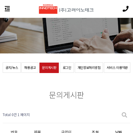
공지/뉴스
채용공고
문의게시판
로그인
개인정보처리방침
서비스 이용약관
문의게시판
Total 0건
1 페이지
번호
제목
글쓴이
조회
날짜