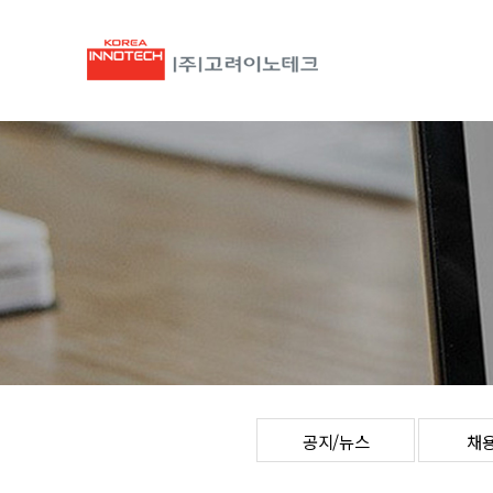
공지/뉴스
채