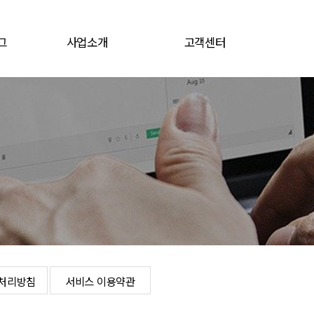
그
사업소개
고객센터
그
전지소재
공지/뉴스
전자재료
채용공고
문의게시판
로그인
개인정보처리방침
서비스 이용약관
처리방침
서비스 이용약관