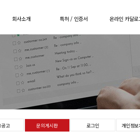
회사소개
특허 / 인증서
온라인 카달로
CEO 인사말
특허 / 인증서
온라인 카달로
회사개요
회사연혁
오시는길
용공고
문의게시판
로그인
개인정보