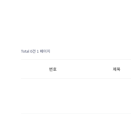
Total 0건
1 페이지
번호
제목