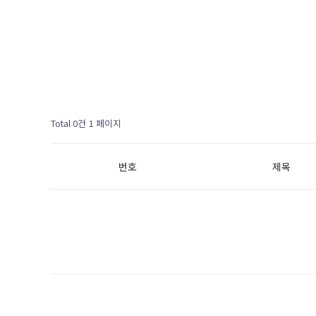
Total 0건
1 페이지
번호
제목