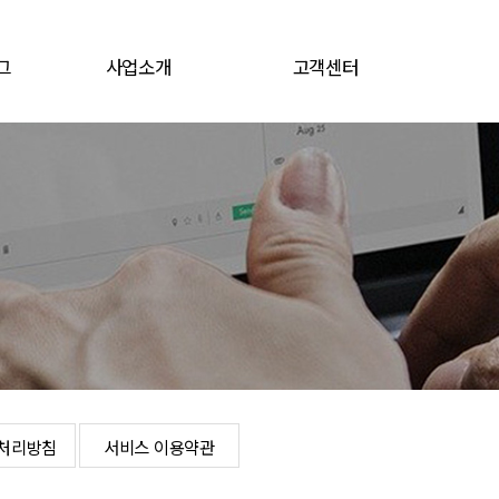
그
사업소개
고객센터
그
전지소재
공지/뉴스
전자재료
채용공고
문의게시판
로그인
개인정보처리방침
서비스 이용약관
처리방침
서비스 이용약관