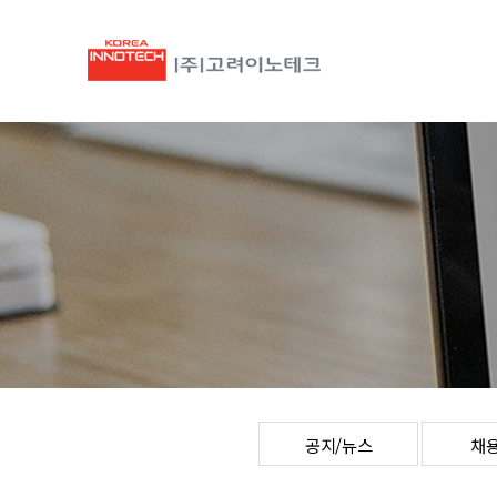
공지/뉴스
채