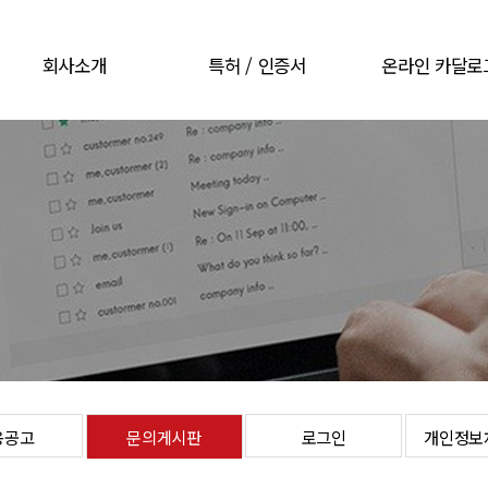
회사소개
특허 / 인증서
온라인 카달로
CEO 인사말
특허 / 인증서
온라인 카달로
회사개요
회사연혁
오시는길
용공고
문의게시판
로그인
개인정보