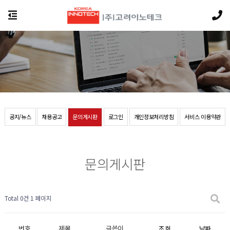
공지/뉴스
채용공고
문의게시판
로그인
개인정보처리방침
서비스 이용약관
문의게시판
Total 0건
1 페이지
번호
제목
글쓴이
조회
날짜