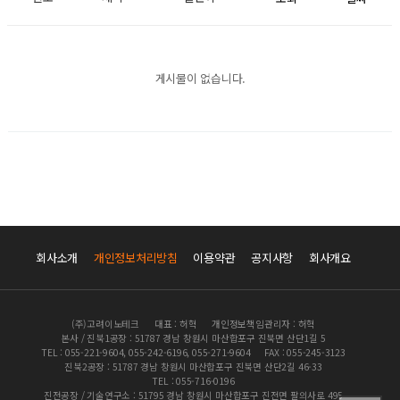
게시물이 없습니다.
회사소개
개인정보처리방침
이용약관
공지사항
회사개요
(주)고려이노테크
대표 : 허혁
개인정보책임관리자 : 허혁
본사 / 진북1공장 : 51787 경남 창원시 마산합포구 진북면 산단1길 5
TEL : 055-221-9604, 055-242-6196, 055-271-9604
FAX : 055-245-3123
진북2공장 : 51787 경남 창원시 마산합포구 진북면 산단2길 46-33
TEL : 055-716-0196
진전공장 / 기술연구소 : 51795 경남 창원시 마산합포구 진전면 팔의사로 495