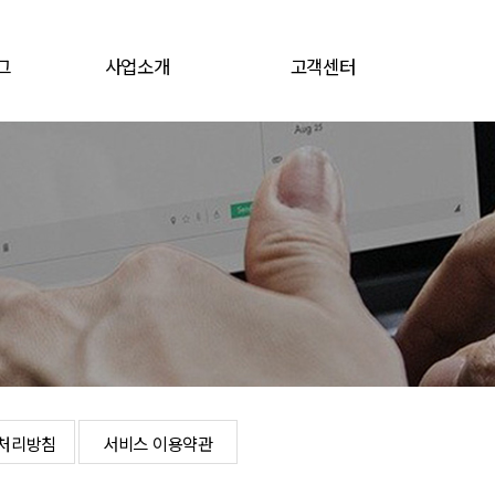
그
사업소개
고객센터
그
전지소재
공지/뉴스
전자재료
채용공고
문의게시판
로그인
개인정보처리방침
서비스 이용약관
처리방침
서비스 이용약관