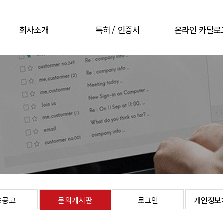
회사소개
특허 / 인증서
온라인 카달로
CEO 인사말
특허 / 인증서
온라인 카달로
회사개요
회사연혁
오시는길
용공고
문의게시판
로그인
개인정보