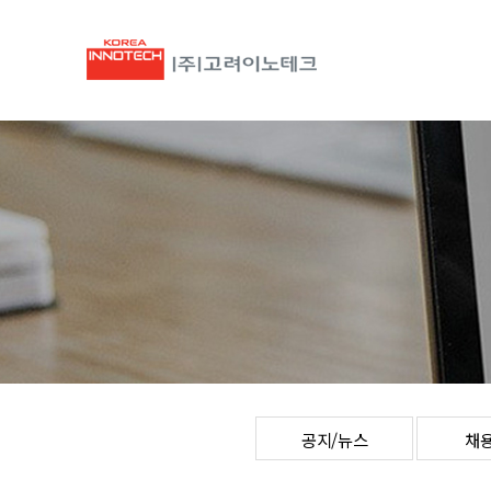
공지/뉴스
채