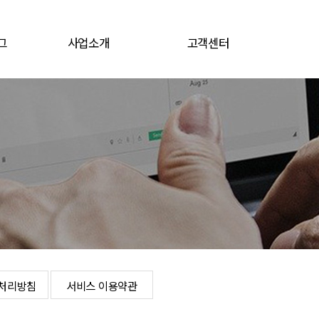
그
사업소개
고객센터
그
전지소재
공지/뉴스
전자재료
채용공고
문의게시판
로그인
개인정보처리방침
서비스 이용약관
처리방침
서비스 이용약관