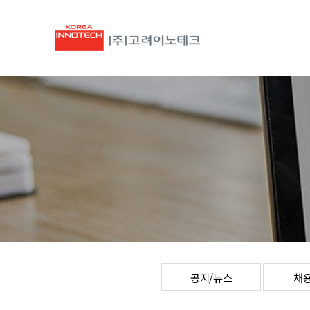
공지/뉴스
채