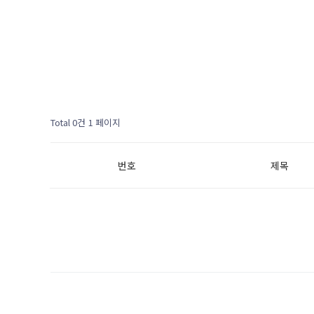
Total 0건
1 페이지
번호
제목