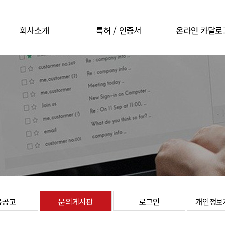
회사소개
특허 / 인증서
온라인 카달로
CEO 인사말
특허 / 인증서
온라인 카달로
회사개요
회사연혁
오시는길
용공고
문의게시판
로그인
개인정보