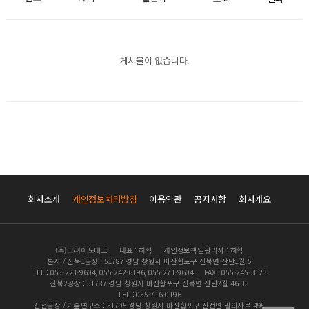
게시물이 없습니다.
회사소개
개인정보처리방침
이용약관
공지사항
회사개요
(주)고려이노테크
대표 : 허혁
개인정보책임관리자 : 허혁
본사 / 진북1공장 : 51787 경남 창원시 마산합포구 진북면 산단1길 5
TEL : 055-221-9604, 055-242-6196, 055-271-9604
FAX : 055-245-3123
진북2공장 : 51787 경남 창원시 마산합포구 진북면 산단2길 46-33
TEL : 055-716-0196
진전공장 / 기술연구소 : 51795 경남 창원시 마산합포구 진전면 팔의사로 495