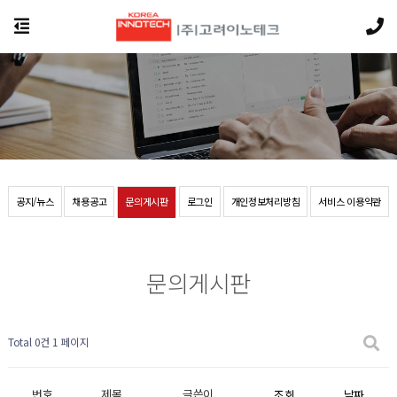
공지/뉴스
채용공고
문의게시판
로그인
개인정보처리방침
서비스 이용약관
문의게시판
Total 0건
1 페이지
번호
제목
글쓴이
조회
날짜