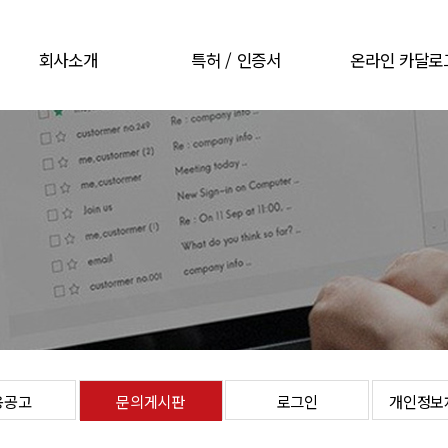
회사소개
특허 / 인증서
온라인 카달로
CEO 인사말
특허 / 인증서
온라인 카달로
회사개요
회사연혁
오시는길
용공고
문의게시판
로그인
개인정보