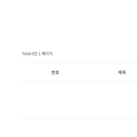
Total 0건
1 페이지
번호
제목