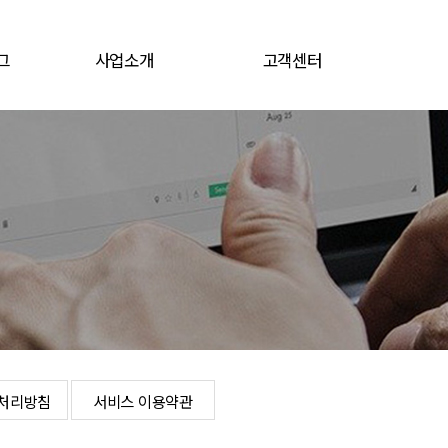
그
사업소개
고객센터
그
전지소재
공지/뉴스
전자재료
채용공고
문의게시판
로그인
개인정보처리방침
서비스 이용약관
처리방침
서비스 이용약관