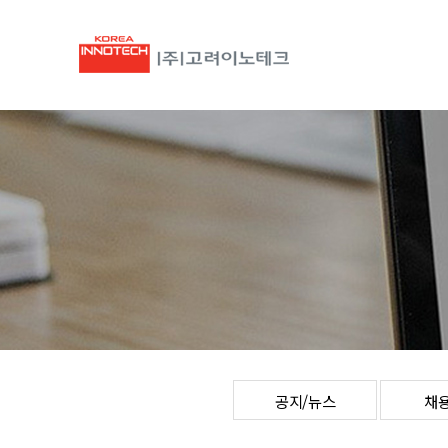
공지/뉴스
채