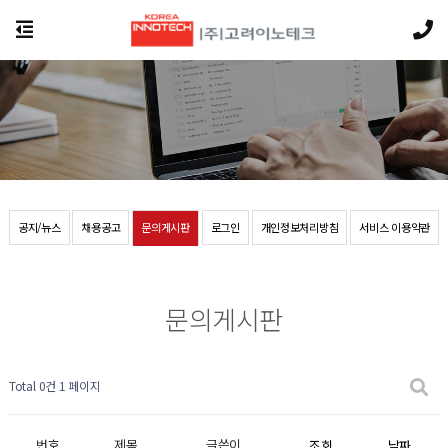
공지/뉴스
채용공고
문의게시판
로그인
개인정보처리방침
서비스 이용약관
문의게시판
Total 0건
1 페이지
번호
제목
글쓴이
조회
날짜