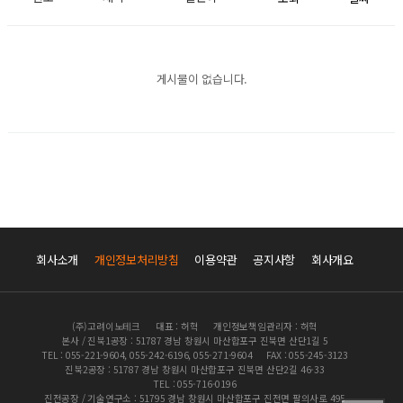
게시물이 없습니다.
회사소개
개인정보처리방침
이용약관
공지사항
회사개요
(주)고려이노테크
대표 : 허혁
개인정보책임관리자 : 허혁
본사 / 진북1공장 : 51787 경남 창원시 마산합포구 진북면 산단1길 5
TEL : 055-221-9604, 055-242-6196, 055-271-9604
FAX : 055-245-3123
진북2공장 : 51787 경남 창원시 마산합포구 진북면 산단2길 46-33
TEL : 055-716-0196
진전공장 / 기술연구소 : 51795 경남 창원시 마산합포구 진전면 팔의사로 495