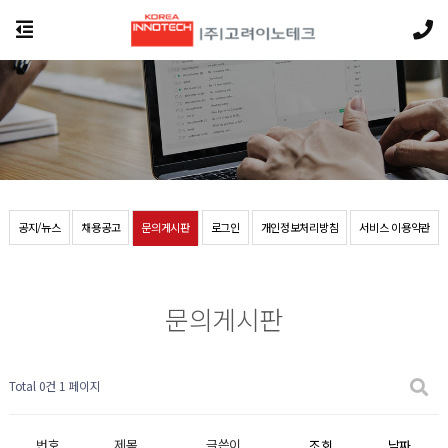
공지/뉴스
채용공고
문의게시판
로그인
개인정보처리방침
서비스 이용약관
문의게시판
Total 0건
1 페이지
번호
제목
글쓴이
조회
날짜