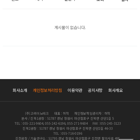
게시물이 없습니다.
회사소개
개인정보처리방침
이용약관
공지사항
회사개요
(주)고려이노테크
대표 : 허혁
개인정보책임관리자 : 허혁
본사 / 진북1공장 : 51787 경남 창원시 마산합포구 진북면 산단1길 5
TEL : 055-221-9604, 055-242-6196, 055-271-9604
FAX : 055-245-3123
진북2공장 : 51787 경남 창원시 마산합포구 진북면 산단2길 46-33
TEL : 055-716-0196
진전공장 / 기술연구소 : 51795 경남 창원시 마산합포구 진전면 팔의사로 495