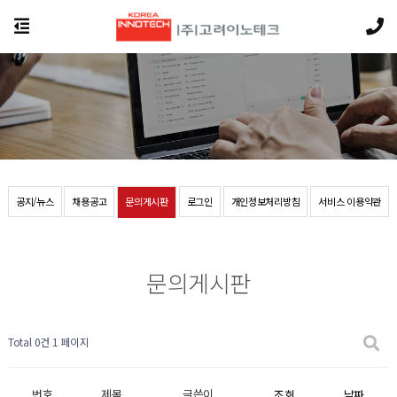
공지/뉴스
채용공고
문의게시판
로그인
개인정보처리방침
서비스 이용약관
문의게시판
Total 0건
1 페이지
번호
제목
글쓴이
조회
날짜