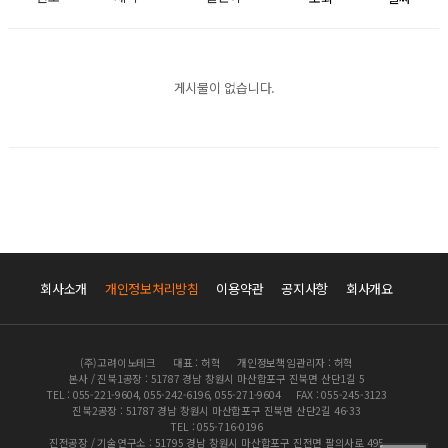
게시물이 없습니다.
회사소개
개인정보처리방침
이용약관
공지사항
회사개요
(주)고려이노테크
대표 : 허혁
개인정보책임관리자 : 허혁
본사 / 진북1공장 : 51787 경남 창원시 마산합포구 진북면 산단1길 5
TEL : 055-221-9604, 055-242-6196, 055-271-9604
FAX : 055-245-3123
진북2공장 : 51787 경남 창원시 마산합포구 진북면 산단2길 46-33
TEL : 055-716-0196
진전공장 / 기술연구소 : 51795 경남 창원시 마산합포구 진전면 팔의사로 495