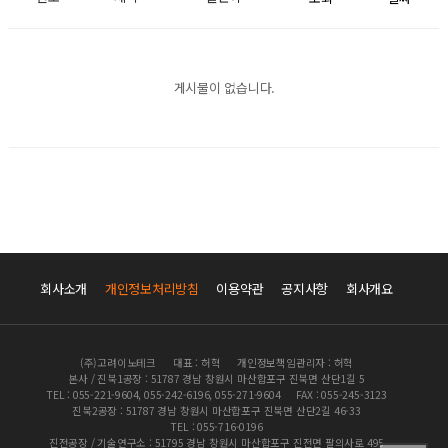
게시물이 없습니다.
회사소개
개인정보처리방침
이용약관
공지사항
회사개요
(주)고려이노테크
대표 : 허혁
개인정보책임관리자 : 허혁
본사 / 진북1공장 : 51787 경남 창원시 마산합포구 진북면 산단1길 5
TEL : 055-221-9604, 055-242-6196, 055-271-9604
FAX : 055-245-3123
진북2공장 : 51787 경남 창원시 마산합포구 진북면 산단2길 46-33
TEL : 055-716-0196
진전공장 / 기술연구소 : 51795 경남 창원시 마산합포구 진전면 팔의사로 495