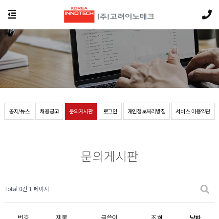
공지/뉴스
채용공고
문의게시판
로그인
개인정보처리방침
서비스 이용약관
문의게시판
Total 0건
1 페이지
번호
제목
글쓴이
조회
날짜