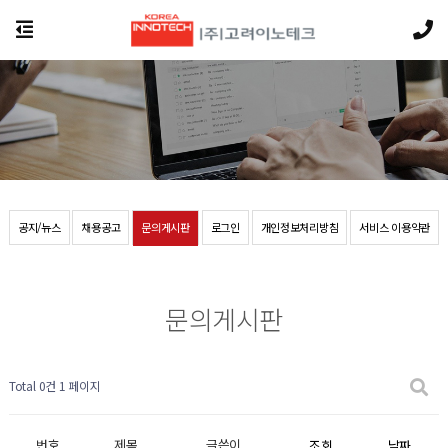
공지/뉴스
채용공고
문의게시판
로그인
개인정보처리방침
서비스 이용약관
문의게시판
Total 0건
1 페이지
번호
제목
글쓴이
조회
날짜