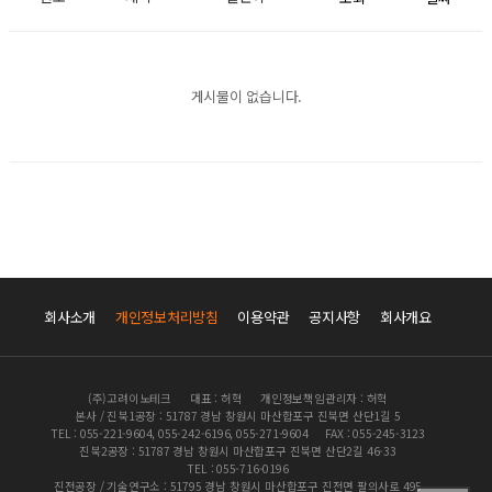
게시물이 없습니다.
회사소개
개인정보처리방침
이용약관
공지사항
회사개요
(주)고려이노테크
대표 : 허혁
개인정보책임관리자 : 허혁
본사 / 진북1공장 : 51787 경남 창원시 마산합포구 진북면 산단1길 5
TEL : 055-221-9604, 055-242-6196, 055-271-9604
FAX : 055-245-3123
진북2공장 : 51787 경남 창원시 마산합포구 진북면 산단2길 46-33
TEL : 055-716-0196
진전공장 / 기술연구소 : 51795 경남 창원시 마산합포구 진전면 팔의사로 495