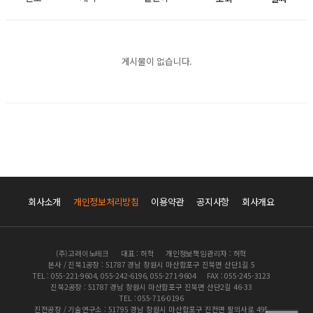
게시물이 없습니다.
회사소개
개인정보처리방침
이용약관
공지사항
회사개요
(주)고려이노테크
대표 : 허혁
개인정보책임관리자 : 허혁
본사 / 진북1공장 : 51787 경남 창원시 마산합포구 진북면 산단1길 5
TEL : 055-221-9604, 055-242-6196, 055-271-9604
FAX : 055-245-3123
진북2공장 : 51787 경남 창원시 마산합포구 진북면 산단2길 46-33
TEL : 055-716-0196
진전공장 / 기술연구소 : 51795 경남 창원시 마산합포구 진전면 팔의사로 495