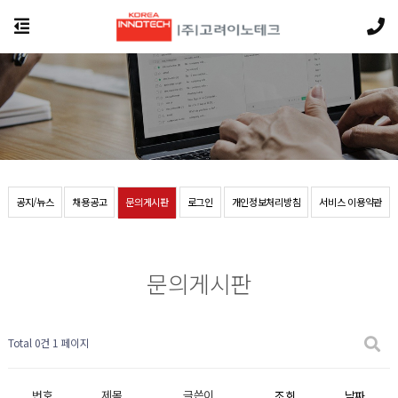
공지/뉴스
채용공고
문의게시판
로그인
개인정보처리방침
서비스 이용약관
문의게시판
Total 0건
1 페이지
번호
제목
글쓴이
조회
날짜