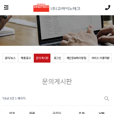
공지/뉴스
채용공고
문의게시판
로그인
개인정보처리방침
서비스 이용약관
문의게시판
Total 0건
1 페이지
번호
제목
글쓴이
조회
날짜