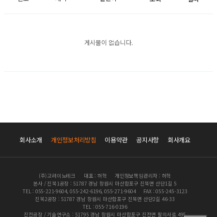
게시물이 없습니다.
회사소개
개인정보처리방침
이용약관
공지사항
회사개요
(주)고려이노테크
대표 : 허혁
개인정보책임관리자 : 허혁
본사 / 진북1공장 : 51787 경남 창원시 마산합포구 진북면 산단1길 5
TEL : 055-221-9604, 055-242-6196, 055-271-9604
FAX : 055-245-3123
진북2공장 : 51787 경남 창원시 마산합포구 진북면 산단2길 46-33
TEL : 055-716-0196
진전공장 / 기술연구소 : 51795 경남 창원시 마산합포구 진전면 팔의사로 495