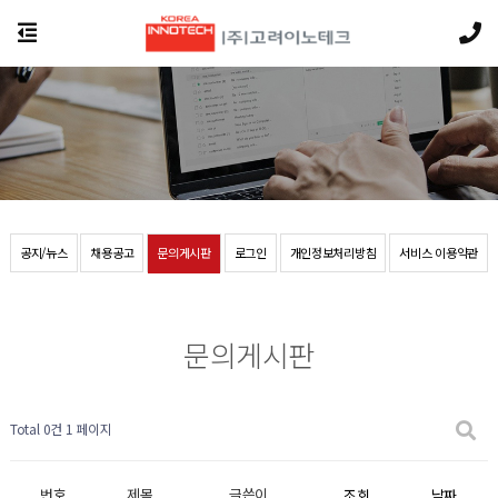
공지/뉴스
채용공고
문의게시판
로그인
개인정보처리방침
서비스 이용약관
문의게시판
Total 0건
1 페이지
번호
제목
글쓴이
조회
날짜