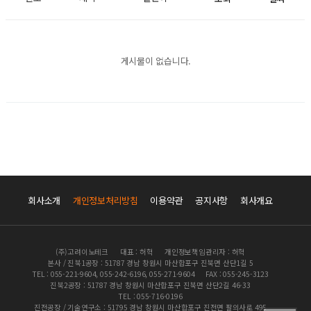
게시물이 없습니다.
회사소개
개인정보처리방침
이용약관
공지사항
회사개요
(주)고려이노테크
대표 : 허혁
개인정보책임관리자 : 허혁
본사 / 진북1공장 : 51787 경남 창원시 마산합포구 진북면 산단1길 5
TEL : 055-221-9604, 055-242-6196, 055-271-9604
FAX : 055-245-3123
진북2공장 : 51787 경남 창원시 마산합포구 진북면 산단2길 46-33
TEL : 055-716-0196
진전공장 / 기술연구소 : 51795 경남 창원시 마산합포구 진전면 팔의사로 495