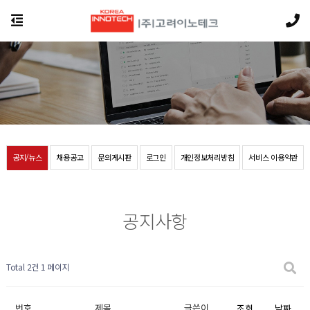
공지/뉴스
채용공고
문의게시판
로그인
개인정보처리방침
서비스 이용약관
공지사항
Total 2건
1 페이지
번호
제목
글쓴이
조회
날짜