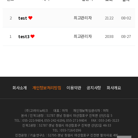
2
최고관리자
2122
08-02
test
1
최고관리자
2038
08-27
test3
회사소개
개인정보처리방침
이용약관
공지사항
회사개요
(주)고려이노테크
대표 : 허혁
개인정보책임관리자 : 허혁
본사 / 진북1공장 : 51787 경남 창원시 마산합포구 진북면 산단1길 5
TEL : 055-221-9604, 055-242-6196, 055-271-9604
FAX : 055-245-3123
진북2공장 : 51787 경남 창원시 마산합포구 진북면 산단2길 46-33
TEL : 055-716-0196
진전공장 / 기술연구소 : 51795 경남 창원시 마산합포구 진전면 팔의사로 495